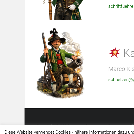
schriftfuehr
Ka
Marco Ki
schuetzen@po
Copyright © 2026
. A
Schützenkompanie Polling in Tirol
Diese Website verwendet Cookies - nähere Informationen dazu und 
Theme:
von ThemeGrill. Präsentiert von
Ample
WordPr