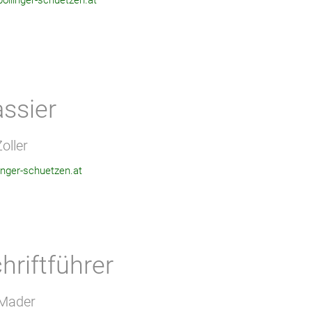
llinger-schuetzen.at
ssier
oller
inger-schuetzen.at
hriftführer
 Mader