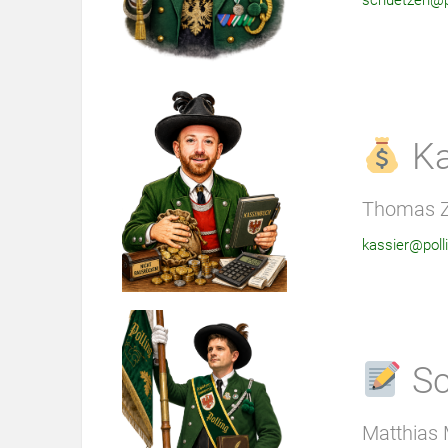
schuetzen@po
Ka
Thomas Z
kassier@poll
Sc
Matthias