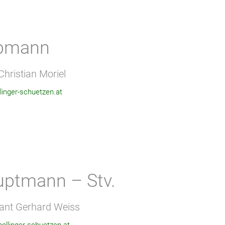
bmann
Christian Moriel
inger-schuetzen.at
uptmann – Stv.
ant Gerhard Weiss