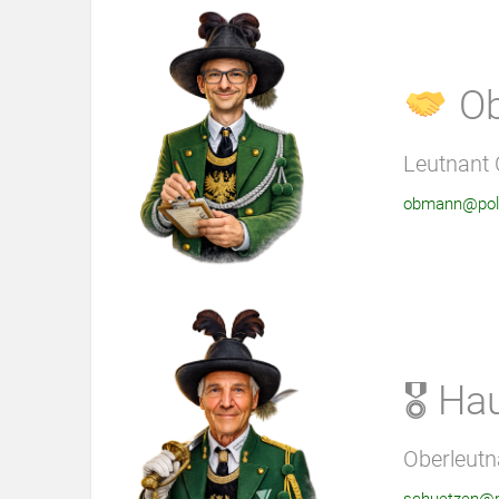
O
Leutnant 
obmann@poll
🎖 Ha
Oberleutn