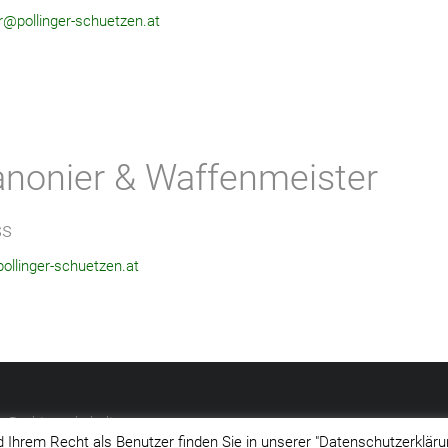
er@pollinger-schuetzen.at
nonier & Waffenmeister
ss
llinger-schuetzen.at
lle Rechte vorbehalten.
Ihrem Recht als Benutzer finden Sie in unserer "Datenschutzerklärun
.
ess