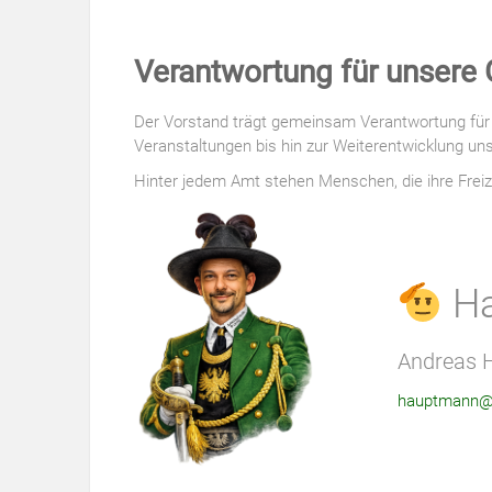
Verantwortung für unsere
Der Vorstand trägt gemeinsam Verantwortung für d
Veranstaltungen bis hin zur Weiterentwicklung un
Hinter jedem Amt stehen Menschen, die ihre Freiz
Ha
Andreas 
hauptmann@p